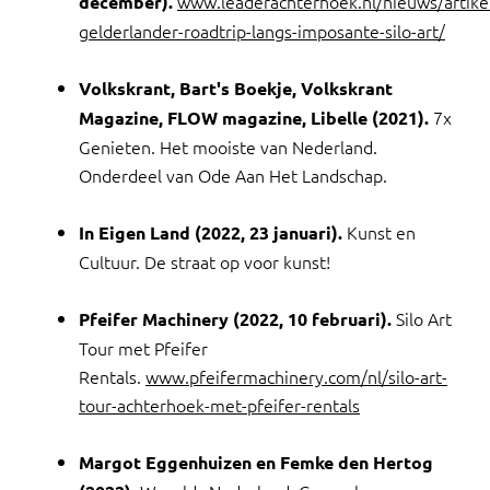
www.leaderachterhoek.nl/nieuws/artike
december).
gelderlander-roadtrip-langs-imposante-silo-art/
Volkskrant, Bart's Boekje, Volkskrant
7x
Magazine, FLOW magazine, Libelle (2021).
Genieten. Het mooiste van Nederland.
Onderdeel van Ode Aan Het Landschap.
Kunst en
In Eigen Land (2022, 23 januari).
Cultuur. De straat op voor kunst!
Silo Art
Pfeifer Machinery (2022, 10 februari).
Tour met Pfeifer
Rentals.
www.pfeifermachinery.com/nl/silo-art-
tour-achterhoek-met-pfeifer-rentals
Margot Eggenhuizen en Femke den Hertog