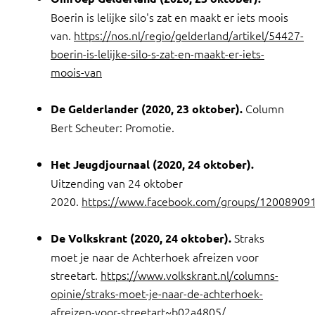
Boerin is lelijke silo's zat en maakt er iets moois
van.
https://nos.nl/regio/gelderland/artikel/54427-
boerin-is-lelijke-silo-s-zat-en-maakt-er-iets-
moois-van
Column
De Gelderlander (2020, 23 oktober).
Bert Scheuter: Promotie.
Het Jeugdjournaal (2020, 24 oktober).
Uitzending van 24 oktober
2020.
https://www.facebook.com/groups/12008909
Straks
De Volkskrant (2020, 24 oktober).
moet je naar de Achterhoek afreizen voor
streetart.
https://www.volkskrant.nl/columns-
opinie/straks-moet-je-naar-de-achterhoek-
afreizen-voor-streetart~b02a4805/