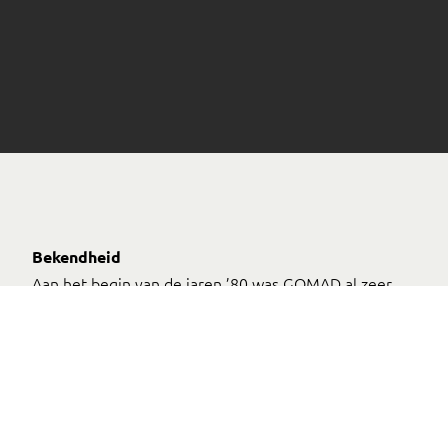
Bekendheid
Aan het begin van de jaren ’80 was GOMAD al zeer
actief in de Zuid Nederlandse graffitiscene. Hij was
zelfs zo actief dat hij werd gezien als dé pionier van
de Nederlandse graffiti. Tegenwoordig vliegt hij voor
zijn werk de hele wereld over. Zijn werken bestaan
grotendeels uit vrouwelijke ogen en handen
gecombineerd met abstracte kleuren en vormen.