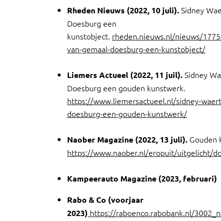
Sidney Wae
Rheden Nieuws (2022, 10 juli).
Doesburg een
kunstobject.
rheden.nieuws.nl/nieuws/1775
van-gemaal-doesburg-een-kunstobject/
Sidney Wa
Liemers Actueel (2022, 11 juil).
Doesburg een gouden kunstwerk.
https://www.liemersactueel.nl/sidney-waer
doesburg-een-gouden-kunstwerk/
Gouden k
Naober Magazine (2022, 13 juli).
https://www.naober.nl/eropuit/uitgelicht/d
Kampeerauto Magazine (2023, februari)
Rabo & Co (voorjaar
https://raboenco.rabobank.nl/3002_n
2023)