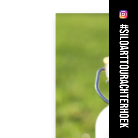
#siloarttourachterhoek